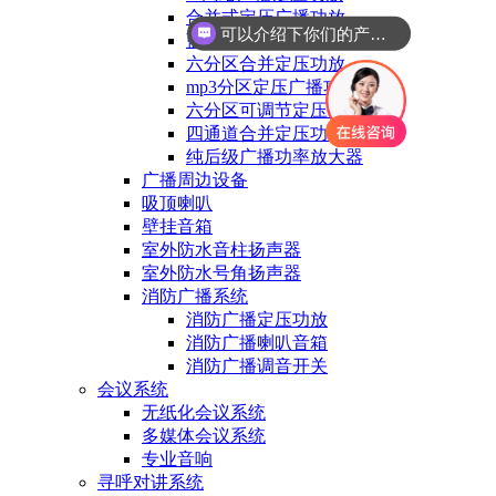
合并式定压广播功放
可以介绍下你们的产品么
蓝牙MP3合并定压功放
六分区合并定压功放
mp3分区定压广播功放
六分区可调节定压功放
四通道合并定压功放
纯后级广播功率放大器
广播周边设备
吸顶喇叭
壁挂音箱
室外防水音柱扬声器
室外防水号角扬声器
消防广播系统
消防广播定压功放
消防广播喇叭音箱
消防广播调音开关
会议系统
无纸化会议系统
多媒体会议系统
专业音响
寻呼对讲系统