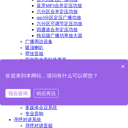
蓝牙MP3合并定压功放
六分区合并定压功放
mp3分区定压广播功放
六分区可调节定压功放
四通道合并定压功放
纯后级广播功率放大器
广播周边设备
吸顶喇叭
壁挂音箱
室外防水音柱扬声器
×
室外防水号角扬声器
消防广播系统
欢迎来到本网站，请问有什么可以帮您？
消防广播定压功放
消防广播喇叭音箱
消防广播调音开关
现在咨询
稍后再说
会议系统
无纸化会议系统
多媒体会议系统
专业音响
寻呼对讲系统
寻呼对讲音箱