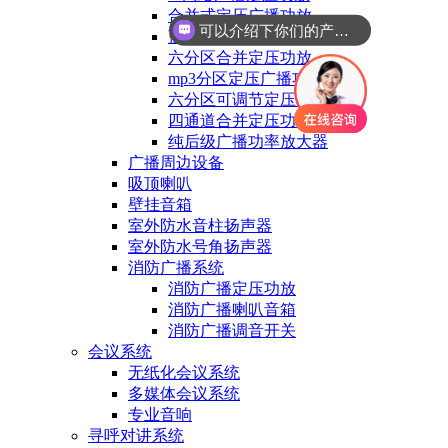
合并式定压广播功放
可以介绍下你们的产品么
蓝牙MP3合并定压功放
六分区合并定压功放
mp3分区定压广播功放
六分区可调节定压功放
四通道合并定压功放
纯后级广播功率放大器
广播周边设备
吸顶喇叭
壁挂音箱
室外防水音柱扬声器
室外防水号角扬声器
消防广播系统
消防广播定压功放
消防广播喇叭音箱
消防广播调音开关
会议系统
无纸化会议系统
多媒体会议系统
专业音响
寻呼对讲系统