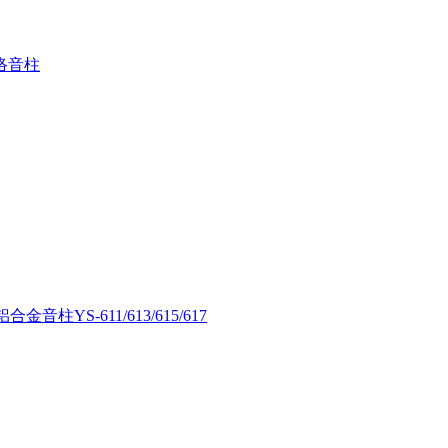
网络音柱
合金音柱YS-611/613/615/617