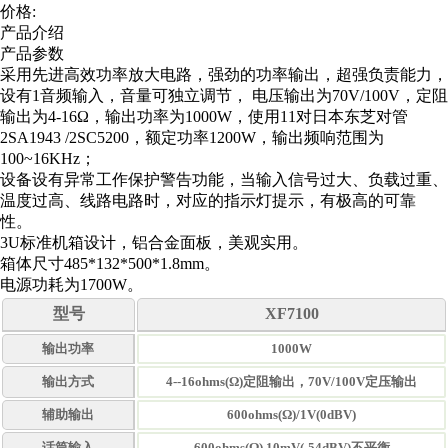
价格:
产品介绍
产品参数
采用先进高效功率放大电路，强劲的功率输出，超强负责能力，
设有1音频输入，音量可独立调节， 电压输出为70V/100V，定阻
输出为4-16Ω，输出功率为1000W，使用11对日本东芝对管
2SA1943 /2SC5200，额定功率1200W，输出频响范围为
100~16KHz；
设备设有异常工作保护警告功能，当输入信号过大、负载过重、
温度过高、线路电路时，对应的指示灯提示，有极高的可靠
性。
3U标准机箱设计，铝合金面板，美观实用。
箱体尺寸485*132*500*1.8mm。
电源功耗为1700W。
型号
XF7100
输出功率
1000W
输出方式
4--16ohms(Ω)定阻输出，70V/100V定压输出
辅助输出
600ohms(Ω)/1V(0dBV)
话筒输入
600ohms(Ω),10mV(-54dBV)不平衡