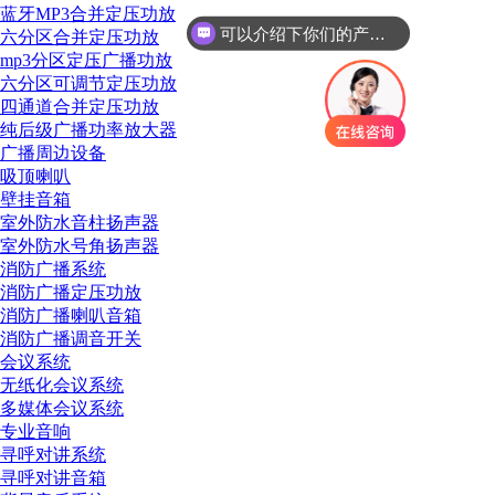
蓝牙MP3合并定压功放
可以介绍下你们的产品么
六分区合并定压功放
mp3分区定压广播功放
六分区可调节定压功放
四通道合并定压功放
纯后级广播功率放大器
广播周边设备
吸顶喇叭
壁挂音箱
室外防水音柱扬声器
室外防水号角扬声器
消防广播系统
消防广播定压功放
消防广播喇叭音箱
消防广播调音开关
会议系统
无纸化会议系统
多媒体会议系统
专业音响
寻呼对讲系统
寻呼对讲音箱