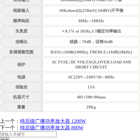
线路输入
10Kohms(Ω),250mV(-10dBV)不平衡
频率响应
60Hz---18KHz
失真度
＜0.1% at 1KHz,1/3额定功率输出
信噪比
线路：70dB，话筒66dB
音调调整范围
BASS:±10dB(100Hz), TREBLE±10dB(10kHz)
AC FUSE; DC VOLTAGE,OVER LOAD AND
保护
SHORT CIRCUIT
电源
AC220V---240V/50---60Hz
保险丝
15A
机器尺寸
485×500×90mm
重量
29Kg
上一个：
纯后级广播功率放大器 1200W
下一个：
纯后级广播功率放大器 800W