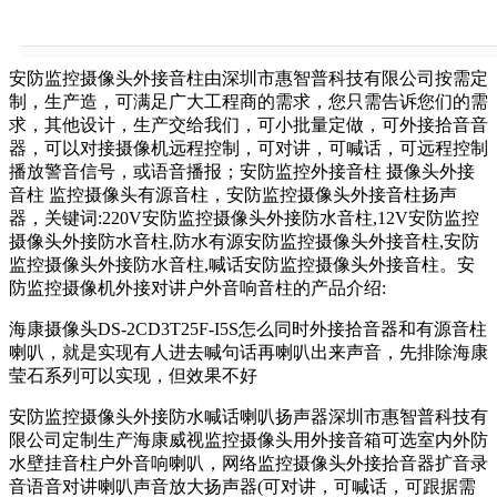
安防监控摄像头外接音柱由深圳市惠智普科技有限公司按需定
制，生产造，可满足广大工程商的需求，您只需告诉您们的需
求，其他设计，生产交给我们，可小批量定做，可外接拾音音
器，可以对接摄像机远程控制，可对讲，可喊话，可远程控制
播放警音信号，或语音播报；安防监控外接音柱 摄像头外接
音柱 监控摄像头有源音柱，安防监控摄像头外接音柱扬声
器，关键词:220V安防监控摄像头外接防水音柱,12V安防监控
摄像头外接防水音柱,防水有源安防监控摄像头外接音柱,安防
监控摄像头外接防水音柱,喊话安防监控摄像头外接音柱。安
防监控摄像机外接对讲户外音响音柱的产品介绍:
海康摄像头DS-2CD3T25F-I5S怎么同时外接拾音器和有源音柱
喇叭，就是实现有人进去喊句话再喇叭出来声音，先排除海康
莹石系列可以实现，但效果不好
安防监控摄像头外接防水喊话喇叭扬声器深圳市惠智普科技有
限公司定制生产海康威视监控摄像头用外接音箱可选室内外防
水壁挂音柱户外音响喇叭，网络监控摄像头外接拾音器扩音录
音语音对讲喇叭声音放大扬声器(可对讲，可喊话，可跟据需