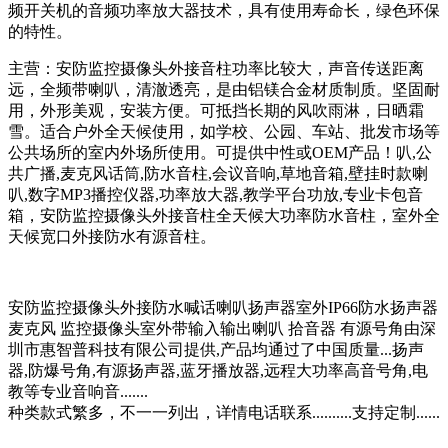
频开关机的音频功率放大器技术，具有使用寿命长，绿色环保
的特性。
主营：安防监控摄像头外接音柱功率比较大，声音传送距离
远，全频带喇叭，清澈透亮，是由铝镁合金材质制质。坚固耐
用，外形美观，安装方便。可抵挡长期的风吹雨淋，日晒霜
雪。适合户外全天候使用，如学校、公园、车站、批发市场等
公共场所的室内外场所使用。可提供中性或OEM产品！叭,公
共广播,麦克风话筒,防水音柱,会议音响,草地音箱,壁挂时款喇
叭,数字MP3播控仪器,功率放大器,教学平台功放,专业卡包音
箱，安防监控摄像头外接音柱全天候大功率防水音柱，室外全
天候宽口外接防水有源音柱。
安防监控摄像头外接防水喊话喇叭扬声器室外IP66防水扬声器
麦克风 监控摄像头室外带输入输出喇叭 拾音器 有源号角由深
圳市惠智普科技有限公司提供,产品均通过了中国质量...扬声
器,防爆号角,有源扬声器,蓝牙播放器,远程大功率高音号角,电
教等专业音响音.......
种类款式繁多，不一一列出，详情电话联系..........支持定制......