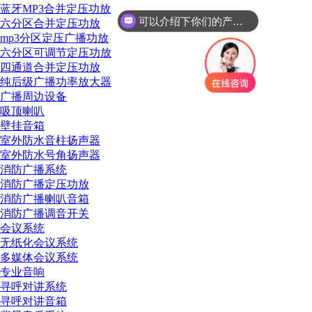
可以介绍下你们的产品么
蓝牙MP3合并定压功放
六分区合并定压功放
你们是怎么收费的呢
mp3分区定压广播功放
六分区可调节定压功放
四通道合并定压功放
纯后级广播功率放大器
广播周边设备
吸顶喇叭
壁挂音箱
室外防水音柱扬声器
室外防水号角扬声器
消防广播系统
消防广播定压功放
消防广播喇叭音箱
消防广播调音开关
会议系统
无纸化会议系统
多媒体会议系统
专业音响
寻呼对讲系统
寻呼对讲音箱