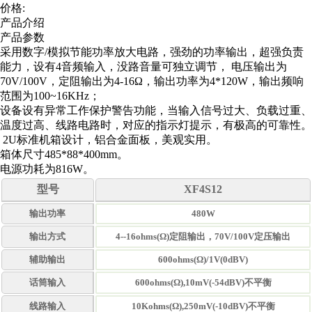
价格:
产品介绍
产品参数
采用数字/模拟节能功率放大电路，强劲的功率输出，超强负责
能力，设有4音频输入，没路音量可独立调节， 电压输出为
70V/100V，定阻输出为4-16Ω，输出功率为4*120W，输出频响
范围为100~16KHz；
设备设有异常工作保护警告功能，当输入信号过大、负载过重、
温度过高、线路电路时，对应的指示灯提示，有极高的可靠性。
2U标准机箱设计，铝合金面板，美观实用。
箱体尺寸485*88*400mm。
电源功耗为816W。
型号
XF4S12
输出功率
480W
输出方式
4--16ohms(Ω)定阻输出，70V/100V定压输出
辅助输出
600ohms(Ω)/1V(0dBV)
话筒输入
600ohms(Ω),10mV(-54dBV)不平衡
线路输入
10Kohms(Ω),250mV(-10dBV)不平衡