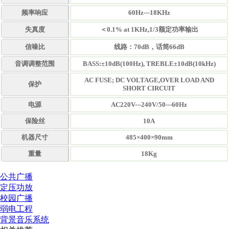
频率响应
60Hz---18KHz
失真度
＜0.1% at 1KHz,1/3额定功率输出
信噪比
线路：70dB，话筒66dB
音调调整范围
BASS:±10dB(100Hz), TREBLE±10dB(10kHz)
AC FUSE; DC VOLTAGE,OVER LOAD AND
保护
SHORT CIRCUIT
电源
AC220V---240V/50---60Hz
保险丝
10A
机器尺寸
485×400×90mm
重量
18Kg
公共广播
定压功放
校园广播
弱电工程
背景音乐系统