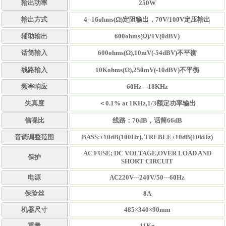
输出功率
250W
输出方式
4--16ohms(Ω)定阻输出，70V/100V定压输出
辅助输出
600ohms(Ω)/1V(0dBV)
话筒输入
600ohms(Ω),10mV(-54dBV)不平衡
线路输入
10Kohms(Ω),250mV(-10dBV)不平衡
频率响应
60Hz---18KHz
失真度
＜0.1% at 1KHz,1/3额定功率输出
信噪比
线路：70dB，话筒66dB
音调调整范围
BASS:±10dB(100Hz), TREBLE±10dB(10kHz)
AC FUSE; DC VOLTAGE,OVER LOAD AND
保护
SHORT CIRCUIT
电源
AC220V---240V/50---60Hz
保险丝
8A
机器尺寸
485×340×90mm
重量
11Kg