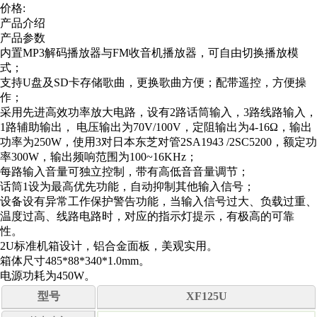
价格:
产品介绍
产品参数
内置MP3解码播放器与FM收音机播放器，可自由切换播放模
式；
支持U盘及SD卡存储歌曲，更换歌曲方便；配带遥控，方便操
作；
采用先进高效功率放大电路，设有2路话筒输入，3路线路输入，
1路辅助输出， 电压输出为70V/100V，定阻输出为4-16Ω，输出
功率为250W，使用3对日本东芝对管2SA1943 /2SC5200，额定功
率300W，输出频响范围为100~16KHz；
每路输入音量可独立控制，带有高低音音量调节；
话筒1设为最高优先功能，自动抑制其他输入信号；
设备设有异常工作保护警告功能，当输入信号过大、负载过重、
温度过高、线路电路时，对应的指示灯提示，有极高的可靠
性。
2U标准机箱设计，铝合金面板，美观实用。
箱体尺寸485*88*340*1.0mm。
电源功耗为450W。
型号
XF125U