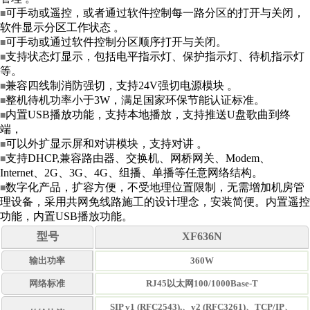
可手动或遥控，或者通过软件控制每一路分区的打开与关闭，
■
软件显示分区工作状态 。
可手动或通过软件控制分区顺序打开与关闭。
■
支持状态灯显示，包括电平指示灯、保护指示灯、待机指示灯
■
等。
兼容四线制消防强切，支持24V强切电源模块 。
■
整机待机功率小于3W，满足国家环保节能认证标准。
■
内置USB播放功能，支持本地播放，支持推送U盘歌曲到终
■
端，
可以外扩显示屏和对讲模块，支持对讲 。
■
支持DHCP,兼容路由器、交换机、网桥网关、Modem、
■
Internet、2G、3G、4G、组播、单播等任意网络结构。
数字化产品，扩容方便，不受地理位置限制，无需增加机房管
■
理设备，采用共网免线路施工的设计理念，安装简便。内置遥控
功能，内置USB播放功能。
型号
XF636N
输出功率
360W
网络标准
RJ45以太网100/1000Base-T
SIP v1 (RFC2543),、v2 (RFC3261)、TCP/IP、