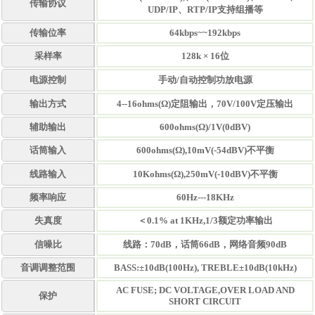
传输协议
UDP/IP、RTP/IP支持组播等
传输位率
64kbps~~192kbps
采样率
128k × 16位
电源控制
手动/自动控制功放电源
输出方式
4--16ohms(Ω)定阻输出，70V/100V定压输出
辅助输出
600ohms(Ω)/1V(0dBV)
话筒输入
600ohms(Ω),10mV(-54dBV)不平衡
线路输入
10Kohms(Ω),250mV(-10dBV)不平衡
频率响应
60Hz---18KHz
失真度
＜0.1% at 1KHz,1/3额定功率输出
信噪比
线路：70dB，话筒66dB
，网络音频90dB
音调调整范围
BASS:±10dB(100Hz), TREBLE±10dB(10kHz)
AC FUSE; DC VOLTAGE,OVER LOAD AND
保护
SHORT CIRCUIT