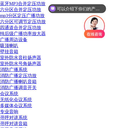
蓝牙MP3合并定压功放
可以介绍下你们的产品么
六分区合并定压功放
你们是怎么收费的呢
mp3分区定压广播功放
六分区可调节定压功放
四通道合并定压功放
纯后级广播功率放大器
广播周边设备
吸顶喇叭
壁挂音箱
室外防水音柱扬声器
室外防水号角扬声器
消防广播系统
消防广播定压功放
消防广播喇叭音箱
消防广播调音开关
会议系统
无纸化会议系统
多媒体会议系统
专业音响
寻呼对讲系统
寻呼对讲音箱