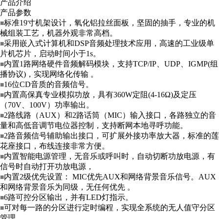
产品介绍
产品参数
标准19寸机架设计，氧化铝拉丝面板，坚固的抽手，专业的机
■
械组装工艺，机器外观非常高档。
采用嵌入式计算机和DSP音频处理技术应用，高速的工业级单
■
片机芯片，启动时间小于1s。
内置1路网络硬件音频解码模块，支持TCP/IP、UDP、IGMP(组
■
播协议)，实现网络化传输 。
16位CD音质的音频信号。
■
内置高保真专业模拟功放，具有360W定阻(4-16Ω)及定压
■
（70V、100V）功率输出。
2路线路（AUX）和2路话筒（MIC）输入接口，各路独立的音
■
量和高低音调节电位器控制，支持断网本地寻呼功能。
2路音频信号辅助输出接口，可扩展外接功率放大器，标准的莲
■
花座接口，布线连接非常方便。
内置智能电源管理，无音乐或呼叫时，自动切断功放电源，有
■
信号时自动打开功放电源，
内置2级优先设置： MIC优先AUX和网络背景音乐信号。AUX
■
和网络背景音乐为同级，无任何优先 。
6路可控分区输出，并有LED灯指示。
■
可对每一路的分区进行定时编程，实现全系统的无人值守分区
■
管理 。