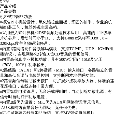
价格:
产品介绍
产品参数
机柜式IP网络功放
标准19寸机架设计，氧化铝拉丝面板，坚固的抽手，专业的机
■
械组装工艺，机器外观非常高档。
采用嵌入式计算机和DSP音频处理技术应用，高速的工业级单
■
片机芯片，启动时间小于1s。。支持≥48kHz采样率16bit，8～
320Kbps数字音频码流解码 。
内置1路网络硬件音频解码模块，支持TCP/IP、UDP、IGMP(组
■
播协议)，实现网络化传输16位CD音质的音频信号。
内置高保真专业模拟功放，具有500W定阻(4-16Ω)及定压
■
（70V、100V）功率输出。
2路线路（AUX）和2路话筒（MIC）输入接口，各路独立的音
■
量和高低音调节电位器控制，支持断网本地寻呼功能。
2路音频信号辅助输出接口，可扩展外接功率放大器，标准的莲
■
花座接口，布线连接非常方便。
内置智能电源管理，无音乐或呼叫时，自动切断功放电源，有
■
信号时自动打开功放电源，
内置2级优先设置： MIC优先AUX和网络背景音乐信号。
■
AUX和网络背景音乐为同级，无任何优先。
可扩展兼容四线制消防强切，支持24V强切电源模块 。
■