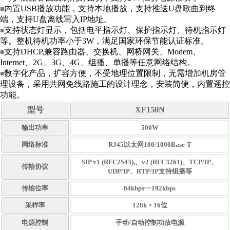
内置USB播放功能，支持本地播放，支持推送U盘歌曲到终
■
端，支持U盘离线写入IP地址。
支持状态灯显示，包括电平指示灯、保护指示灯、待机指示灯
■
等。整机待机功率小于3W，满足国家环保节能认证标准。
支持DHCP,兼容路由器、交换机、网桥网关、Modem、
■
Internet、2G、3G、4G、组播、单播等任意网络结构。
数字化产品，扩容方便，不受地理位置限制，无需增加机房管
■
理设备，采用共网免线路施工的设计理念，安装简便，内置遥控
功能。
型号
XF150N
输出功率
500W
网络标准
RJ45以太网100/1000Base-T
SIP v1 (RFC2543),、v2 (RFC3261)、TCP/IP、
传输协议
UDP/IP、RTP/IP支持组播等
传输位率
64kbps~~192kbps
采样率
128k × 16位
电源控制
手动/自动控制功放电源