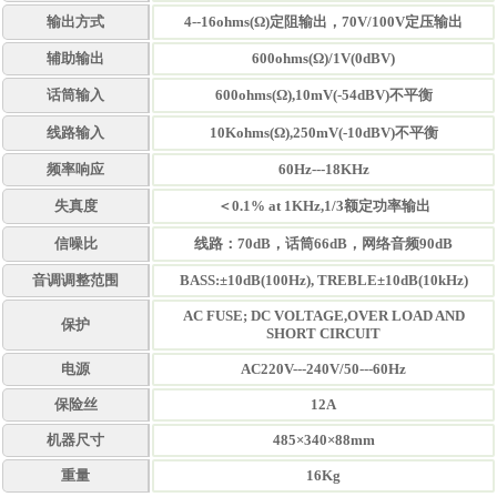
输出方式
4--16ohms(Ω)定阻输出，70V/100V定压输出
辅助输出
600ohms(Ω)/1V(0dBV)
话筒输入
600ohms(Ω),10mV(-54dBV)不平衡
线路输入
10Kohms(Ω),250mV(-10dBV)不平衡
频率响应
60Hz---18KHz
失真度
＜0.1% at 1KHz,1/3额定功率输出
信噪比
线路：70dB，话筒66dB
，网络音频90dB
音调调整范围
BASS:±10dB(100Hz), TREBLE±10dB(10kHz)
AC FUSE; DC VOLTAGE,OVER LOAD AND
保护
SHORT CIRCUIT
电源
AC220V---240V/50---60Hz
保险丝
12A
机器尺寸
485×340×88mm
重量
16Kg